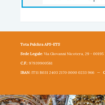
Tota Pulchra APS-ETS
Sede Legale
: Via Giovanni Nicotera, 29 - 0019
C.F.
: 97939900581
IBAN
: IT11 B031 2403 2170 0000 0233 966 —
C