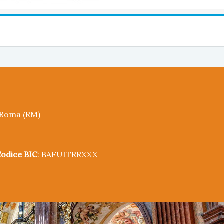
5 Roma (RM)
odice BIC
: BAFUITRRXXX