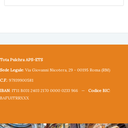
Tota Pulchra APS-ETS
Sede Legale
: Via Giovanni Nicotera, 29 - 00195 Roma (RM)
C.F.
: 97939900581
IBAN
: IT11 B031 2403 2170 0000 0233 966 —
Codice BIC
:
BAFUITRRXXX