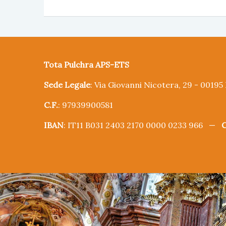
Tota Pulchra APS-ETS
Sede Legale
: Via Giovanni Nicotera, 29 - 0019
C.F.
: 97939900581
IBAN
: IT11 B031 2403 2170 0000 0233 966 —
C