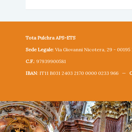
Tota Pulchra APS-ETS
Sede Legale
: Via Giovanni Nicotera, 29 - 0019
C.F.
: 97939900581
IBAN
: IT11 B031 2403 2170 0000 0233 966 —
C