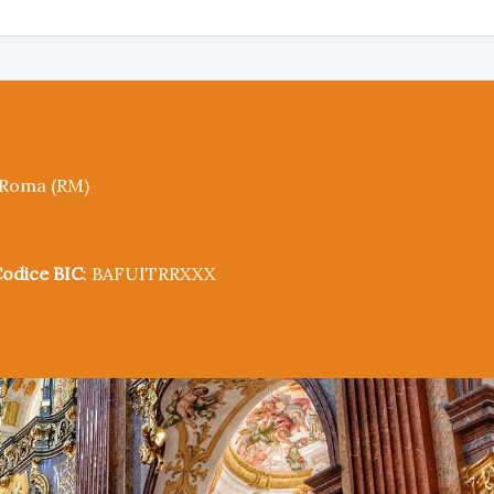
5 Roma (RM)
odice BIC
: BAFUITRRXXX