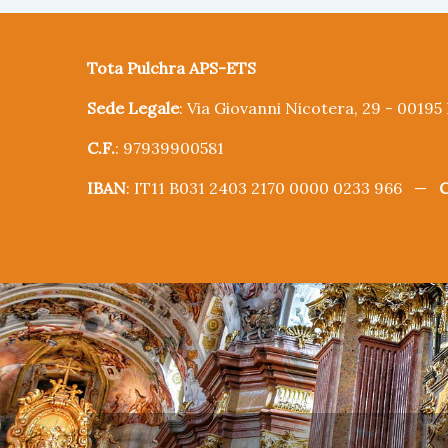
Tota Pulchra APS-ETS
Sede Legale
: Via Giovanni Nicotera, 29 - 0019
C.F.
: 97939900581
IBAN
: IT11 B031 2403 2170 0000 0233 966 —
C