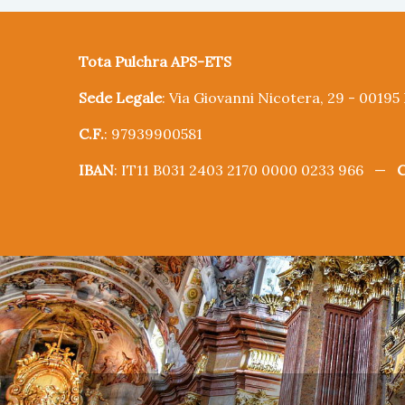
Tota Pulchra APS-ETS
Sede Legale
: Via Giovanni Nicotera, 29 - 0019
C.F.
: 97939900581
IBAN
: IT11 B031 2403 2170 0000 0233 966 —
C