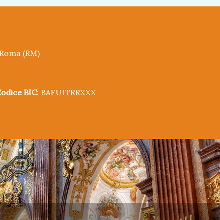
5 Roma (RM)
odice BIC
: BAFUITRRXXX