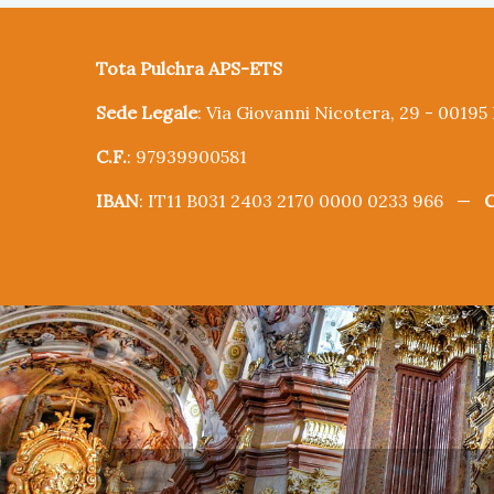
Tota Pulchra APS-ETS
Sede Legale
: Via Giovanni Nicotera, 29 - 0019
C.F.
: 97939900581
IBAN
: IT11 B031 2403 2170 0000 0233 966 —
C