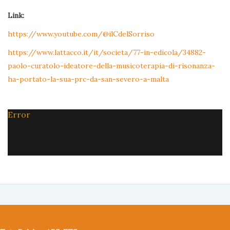
Link:
https://www.youtube.com/@ilCdelSorriso
https://www.lattacco.it/it/societa/77-in-edicola/34882-
paolo-curatolo-ideatore-della-musicoterapia-di-risonanza-
ha-portato-la-sua-prc-da-san-severo-a-malta
Error