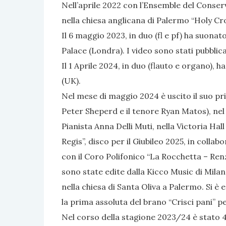
Nell’aprile 2022 con l’Ensemble del Conser
nella chiesa anglicana di Palermo “Holy Cro
Il 6 maggio 2023, in duo (fl e pf) ha suo
Palace (Londra). I video sono stati pubblica
Il 1 Aprile 2024, in duo (flauto e organo),
(UK).
Nel mese di maggio 2024 è uscito il suo pri
Peter Sheperd e il tenore Ryan Matos), nel 
Pianista Anna Delli Muti, nella Victoria Hal
Regis”, disco per il Giubileo 2025, in collab
con il Coro Polifonico “La Rocchetta – Renzo
sono state edite dalla Kicco Music di Mila
nella chiesa di Santa Oliva a Palermo. Si è
la prima assoluta del brano “Crisci pani” 
Nel corso della stagione 2023/24 è stato 4