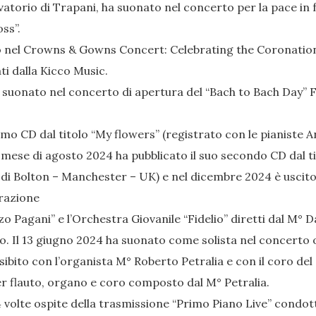
vatorio di Trapani, ha suonato nel concerto per la pace in
ss”.
nato nel Crowns & Gowns Concert: Celebrating the Coronatio
ti dalla Kicco Music.
 ha suonato nel concerto di apertura del “Bach to Bach Day” F
mo CD dal titolo “My flowers” (registrato con le pianiste An
mese di agosto 2024 ha pubblicato il suo secondo CD dal tit
l di Bolton – Manchester – UK) e nel dicembre 2024 è uscito i
orazione
 Pagani” e l’Orchestra Giovanile “Fidelio” diretti dal M° Da
no. Il 13 giugno 2024 ha suonato come solista nel concert
 esibito con l’organista M° Roberto Petralia e con il coro 
per flauto, organo e coro composto dal M° Petralia.
 volte ospite della trasmissione “Primo Piano Live” condot