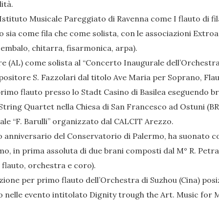
ità.
Istituto Musicale Pareggiato di Ravenna come I flauto di fila
 sia come fila che come solista, con le associazioni Extro
cembalo, chitarra, fisarmonica, arpa).
gure (AL) come solista al “Concerto Inaugurale dell’Orchest
positore S. Fazzolari dal titolo Ave Maria per Soprano, Fla
rimo flauto presso lo Stadt Casino di Basilea eseguendo bra
 String Quartet nella Chiesa di San Francesco ad Ostuni (BR
le “F. Barulli” organizzato dal CALCIT Arezzo.
 anniversario del Conservatorio di Palermo, ha suonato come
mo, in prima assoluta di due brani composti dal M° R. Petrali
flauto, orchestra e coro).
zione per primo flauto dell’Orchestra di Suzhou (Cina) pos
 nelle evento intitolato Dignity trough the Art. Music for 