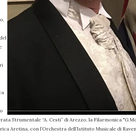
o,
del
e
ri
ca
to
amerata Strumentale “A. Cesti” di Arezzo, la Filarmonica "G.
irica Aretina, con l’Orchestra dell’Istituto Musicale di Rav