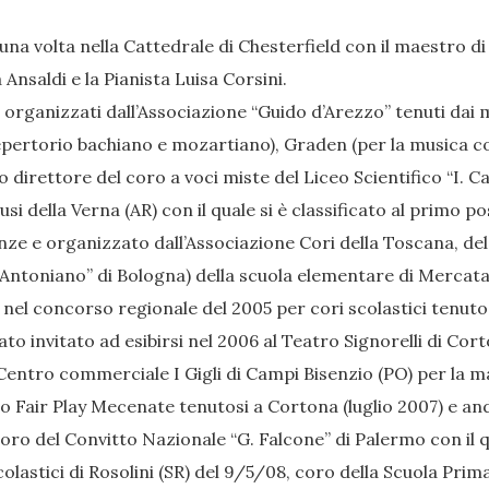
na volta nella Cattedrale di Chesterfield con il maestro di 
Ansaldi e la Pianista Luisa Corsini.
 organizzati dall’Associazione “Guido d’Arezzo” tenuti dai m
repertorio bachiano e mozartiano), Graden (per la musica c
 direttore del coro a voci miste del Liceo Scientifico “I. Cal
si della Verna (AR) con il quale si è classificato al primo 
enze e organizzato dall’Associazione Cori della Toscana, del
ell’Antoniano” di Bologna) della scuola elementare di Mercata
 nel concorso regionale del 2005 per cori scolastici tenuto
to invitato ad esibirsi nel 2006 al Teatro Signorelli di Cort
Centro commerciale I Gigli di Campi Bisenzio (PO) per la m
emio Fair Play Mecenate tenutosi a Cortona (luglio 2007) e a
oro del Convitto Nazionale “G. Falcone” di Palermo con il q
olastici di Rosolini (SR) del 9/5/08, coro della Scuola Prima