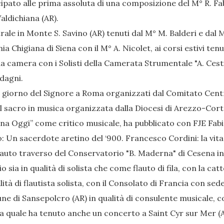
cipato alle prima assoluta di una composizione del M° R. F
Valdichiana (AR).
rale in Monte S. Savino (AR) tenuti dal M° M. Balderi e dal
a Chigiana di Siena con il M° A. Nicolet, ai corsi estivi tenu
da camera con i Solisti della Camerata Strumentale "A. Cest
dagni.
l giorno del Signore a Roma organizzati dal Comitato Centr
Il sacro in musica organizzata dalla Diocesi di Arezzo-Cor
ana Oggi” come critico musicale, ha pubblicato con FJE Fabi
: Un sacerdote aretino del ‘900. Francesco Cordini: la vita
lauto traverso del Conservatorio "B. Maderna" di Cesena in 
 sia in qualità di solista che come flauto di fila, con la cat
ità di flautista solista, con il Consolato di Francia con sed
e di Sansepolcro (AR) in qualità di consulente musicale, con 
a quale ha tenuto anche un concerto a Saint Cyr sur Mer (A