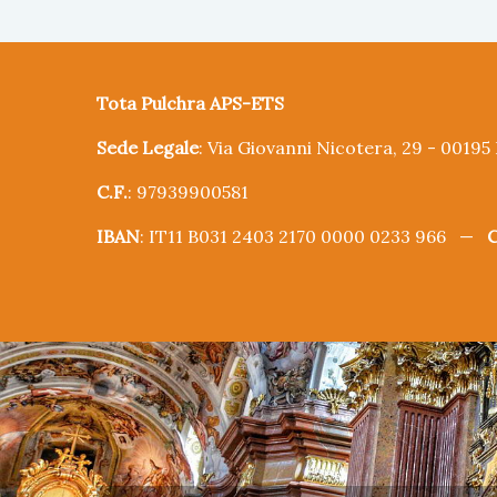
Tota Pulchra APS-ETS
Sede Legale
: Via Giovanni Nicotera, 29 - 0019
C.F.
: 97939900581
IBAN
: IT11 B031 2403 2170 0000 0233 966 —
C