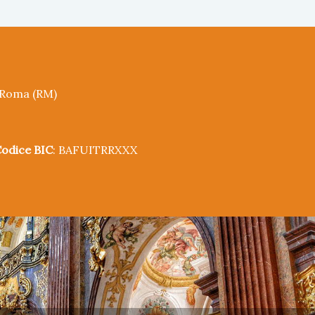
5 Roma (RM)
odice BIC
: BAFUITRRXXX