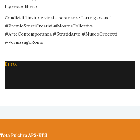
Ingresso libero
Condividi l’invito e vieni a sostenere l’arte giovane!
#PremioStratiCreativi #MostraCollettiva
#ArteContemporanea #StratidArte #MuseoCrocetti
#VernissageRoma
Error
Tota Pulchra APS-ETS