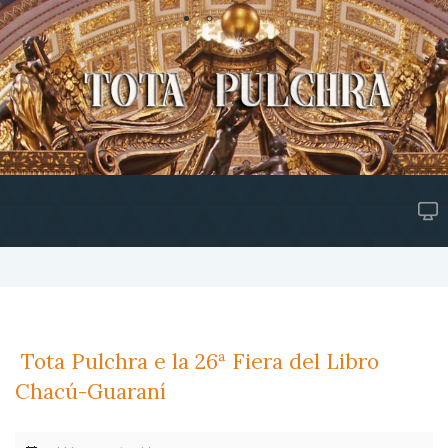
Tota Pulchra e la 26ª Fiera del Libro
Chacú-Guaraní