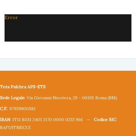
Error
Tota Pulchra APS-ETS
Sede Legale
: Via Giovanni Nicotera, 29 - 00195 Roma (RM)
C.F.
: 97939900581
IBAN
: IT11 B031 2403 2170 0000 0233 966 —
Codice BIC
:
BAFUITRRXXX