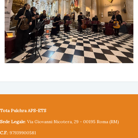
Tota Pulchra APS-ETS
Sede Legale
: Via Giovanni Nicotera, 29 - 00195 Roma (RM)
C.F.
: 97939900581