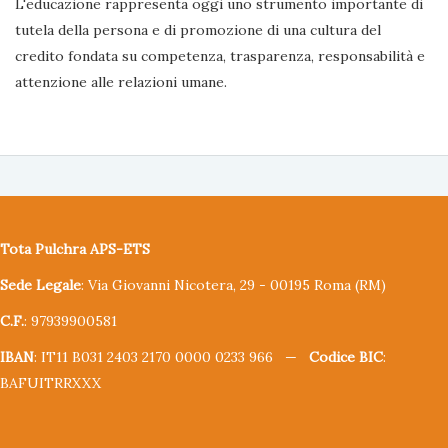
L'educazione rappresenta oggi uno strumento importante di
tutela della persona e di promozione di una cultura del
credito fondata su competenza, trasparenza, responsabilità e
attenzione alle relazioni umane.
Tota Pulchra APS-ETS
Sede Legale
: Via Giovanni Nicotera, 29 - 00195 Roma (RM)
C.F.
: 97939900581
IBAN
: IT11 B031 2403 2170 0000 0233 966 —
Codice BIC
:
BAFUITRRXXX