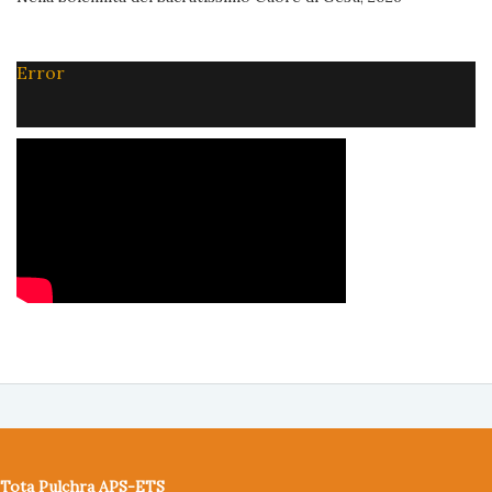
Error
Tota Pulchra APS-ETS