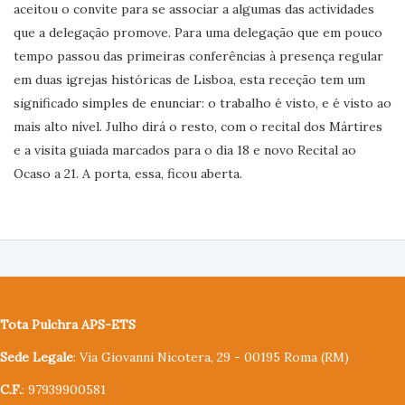
aceitou o convite para se associar a algumas das actividades
que a delegação promove. Para uma delegação que em pouco
tempo passou das primeiras conferências à presença regular
em duas igrejas históricas de Lisboa, esta receção tem um
significado simples de enunciar: o trabalho é visto, e é visto ao
mais alto nível. Julho dirá o resto, com o recital dos Mártires
e a visita guiada marcados para o dia 18 e novo Recital ao
Ocaso a 21. A porta, essa, ficou aberta.
Tota Pulchra APS-ETS
Sede Legale
: Via Giovanni Nicotera, 29 - 00195 Roma (RM)
C.F.
: 97939900581