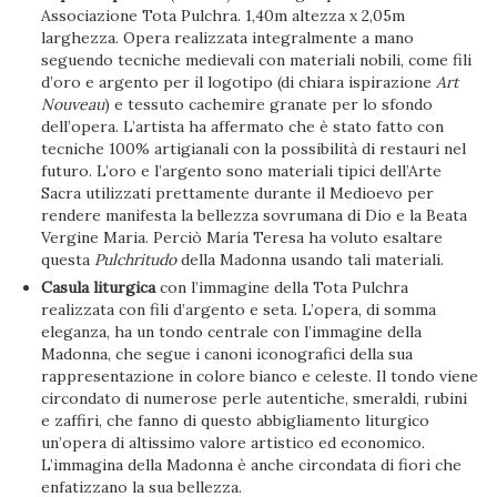
Associazione Tota Pulchra. 1,40m altezza x 2,05m
larghezza. Opera realizzata integralmente a mano
seguendo tecniche medievali con materiali nobili, come fili
d’oro e argento per il logotipo (di chiara ispirazione
Art
Nouveau
) e tessuto cachemire granate per lo sfondo
dell’opera. L’artista ha affermato che è stato fatto con
tecniche 100% artigianali con la possibilità di restauri nel
futuro. L’oro e l’argento sono materiali tipici dell’Arte
Sacra utilizzati prettamente durante il Medioevo per
rendere manifesta la bellezza sovrumana di Dio e la Beata
Vergine Maria. Perciò María Teresa ha voluto esaltare
questa
Pulchritudo
della Madonna usando tali materiali.
Casula liturgica
con l’immagine della Tota Pulchra
realizzata con fili d’argento e seta. L’opera, di somma
eleganza, ha un tondo centrale con l’immagine della
Madonna, che segue i canoni iconografici della sua
rappresentazione in colore bianco e celeste. Il tondo viene
circondato di numerose perle autentiche, smeraldi, rubini
e zaffiri, che fanno di questo abbigliamento liturgico
un’opera di altissimo valore artistico ed economico.
L’immagina della Madonna è anche circondata di fiori che
enfatizzano la sua bellezza.