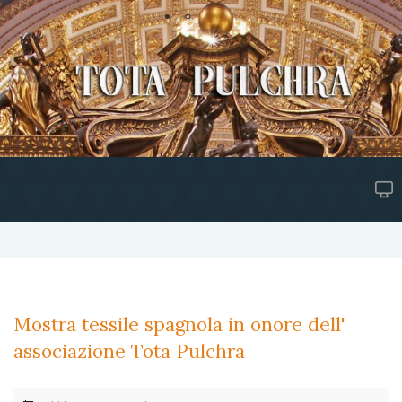
Mostra tessile spagnola in onore dell'
associazione Tota Pulchra