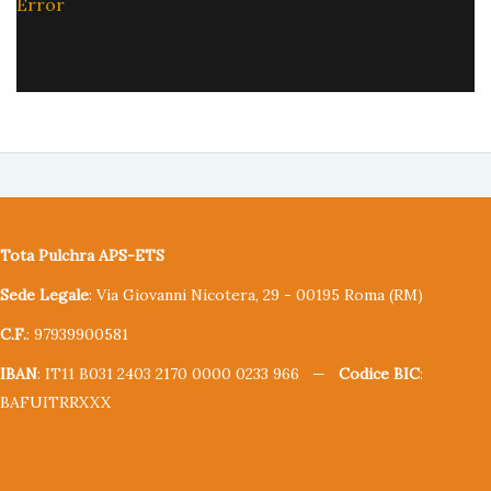
Error
Tota Pulchra APS-ETS
Sede Legale
: Via Giovanni Nicotera, 29 - 00195 Roma (RM)
C.F.
: 97939900581
IBAN
: IT11 B031 2403 2170 0000 0233 966 —
Codice BIC
:
BAFUITRRXXX