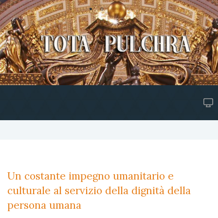
Un costante impegno umanitario e
culturale al servizio della dignità della
persona umana