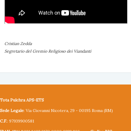
Cristian Zedda
Segretario del Gremio Religioso dei Viandanti
Tota Pulchra APS-ETS
Sede Legale
: Via Giovanni Nicotera, 29 - 00195 Roma (RM)
C.F.
: 97939900581