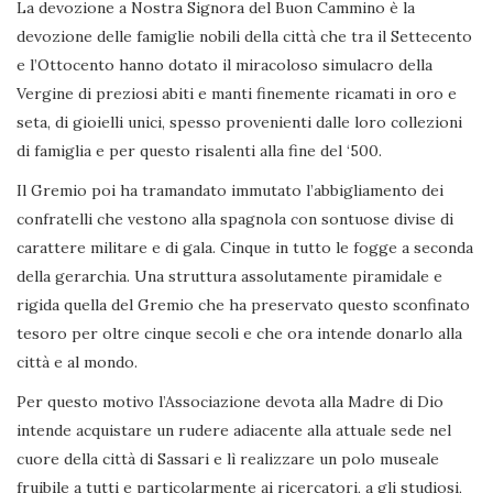
La devozione a Nostra Signora del Buon Cammino è la
devozione delle famiglie nobili della città che tra il Settecento
e l’Ottocento hanno dotato il miracoloso simulacro della
Vergine di preziosi abiti e manti finemente ricamati in oro e
seta, di gioielli unici, spesso provenienti dalle loro collezioni
di famiglia e per questo risalenti alla fine del ‘500.
Il Gremio poi ha tramandato immutato l’abbigliamento dei
confratelli che vestono alla spagnola con sontuose divise di
carattere militare e di gala. Cinque in tutto le fogge a seconda
della gerarchia. Una struttura assolutamente piramidale e
rigida quella del Gremio che ha preservato questo sconfinato
tesoro per oltre cinque secoli e che ora intende donarlo alla
città e al mondo.
Per questo motivo l’Associazione devota alla Madre di Dio
intende acquistare un rudere adiacente alla attuale sede nel
cuore della città di Sassari e lì realizzare un polo museale
fruibile a tutti e particolarmente ai ricercatori, a gli studiosi,