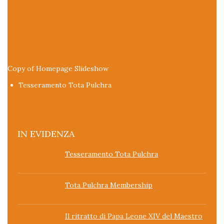
Copy of Homepage Slideshow
Tesseramento Tota Pulchra
https://totapulchra.org/index.php/chisiamo/tesseramen
to-tota-pulchra
IN EVIDENZA
Tesseramento Tota Pulchra
Tota Pulchra Membership
Il ritratto di Papa Leone XIV del Maestro