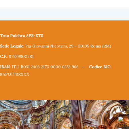
Tota Pulchra APS-ETS
Sede Legale
: Via Giovanni Nicotera, 29 - 00195 Roma (RM)
C.F.
: 97939900581
IBAN
: IT11 B031 2403 2170 0000 0233 966 —
Codice BIC
:
BAFUITRRXXX