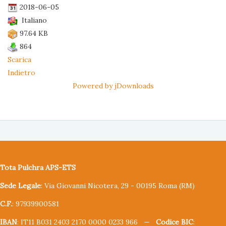
2018-06-05
Italiano
97.64 KB
864
Scarica
Indietro
Powered by jDownloads
Tota Pulchra APS-ETS
Sede Legale
: Via Giovanni Nicotera, 29 - 00195 Roma (RM)
C.F.
: 97939900581
IBAN
: IT11 B031 2403 2170 0000 0233 966 —
Codice BIC
: